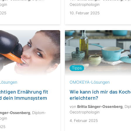
ogin
Oecotrophologin
2025
10. Februar 2025
Tipps
ösungen
OMOKEYA-Lösungen
ichtigen Ernährung fit
Wie kann ich mir das Koc
nd dein Immunsystem
erleichtern?
von
Britta Sänger-Ossenberg
, Di
Oecotrophologin
Sänger-Ossenberg
, Diplom-
ogin
4. Februar 2025
025