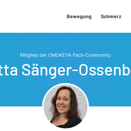
Bewegung
Schmerz­
Mitglied der OMOKEYA Fach-Community
itta Sänger-Ossenb