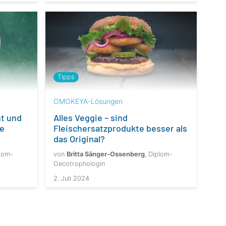
Tipps
OMOKEYA-Lösungen
ht und
Alles Veggie – sind
ne
Fleischersatzprodukte besser als
das Original?
plom-
von
Britta Sänger-Ossenberg
, Diplom-
Oecotrophologin
2. Juli 2024