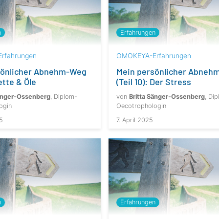
n
Erfahrungen
rfahrungen
OMOKEYA-Erfahrungen
sönlicher Abnehm-Weg
Mein persönlicher Abneh
Fette & Öle
(Teil 10): Der Stress
Sänger-Ossenberg
, Diplom-
von
Britta Sänger-Ossenberg
, Di
ogin
Oecotrophologin
5
7. April 2025
n
Erfahrungen