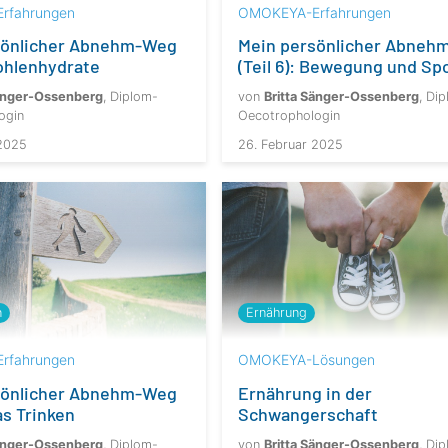
rfahrungen
OMOKEYA-Erfahrungen
sönlicher Abnehm-Weg
Mein persönlicher Abneh
Kohlenhydrate
(Teil 6): Bewegung und Sp
Sänger-Ossenberg
, Diplom-
von
Britta Sänger-Ossenberg
, Di
ogin
Oecotrophologin
 2025
26. Februar 2025
n
Ernährung
rfahrungen
OMOKEYA-Lösungen
sönlicher Abnehm-Weg
Ernährung in der
Das Trinken
Schwangerschaft
Sänger-Ossenberg
, Diplom-
von
Britta Sänger-Ossenberg
, Di