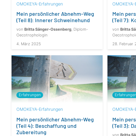
OMOKEYA-Erfahrungen
OMOKEYA-E
Mein persönlicher Abnehm–Weg
Mein per
(Teil 8): Innerer Schweinehund
(Teil 7): 
von
Britta Sänger-Ossenberg
, Diplom-
von
Britta 
Oecotrophologin
Oecotrophol
4. März 2025
28. Februar
Erfahrungen
Erfahrunge
OMOKEYA-Erfahrungen
OMOKEYA-E
Mein persönlicher Abnehm-Weg
Mein per
(Teil 4): Beschaffung und
(Teil 3): 
Zubereitung
von
Britta 