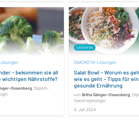
Leckeres
ösungen
OMOKEYA-Lösungen
nder – bekommen sie all
Salat Bowl – Worum es ge
ie wichtigen Nährstoffe?
wie es geht – Tipps für ei
gesunde Ernährung
Sänger-Ossenberg
, Diplom-
ogin
von
Britta Sänger-Ossenberg
, Di
Oecotrophologin
4. Juli 2024