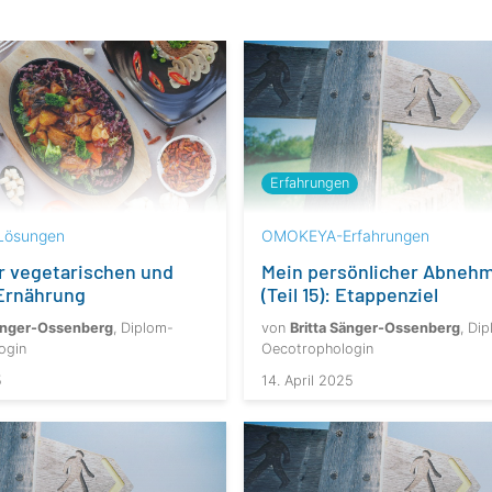
Erfahrungen
ösungen
OMOKEYA-Erfahrungen
r vegetarischen und
Mein persönlicher Abneh
Ernährung
(Teil 15): Etappenziel
Sänger-Ossenberg
, Diplom-
von
Britta Sänger-Ossenberg
, Di
ogin
Oecotrophologin
5
14. April 2025