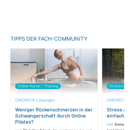
TIPPS DER FACH-COMMUNITY
Online-Kurse / -Training
Stressman
OMOKEYA-Lösungen
OMOKEYA-L
Weniger Rückenschmerzen in der
Stress ab
Schwangerschaft durch Online
einfache 
Pilates?
von
Anna Ma
systemische