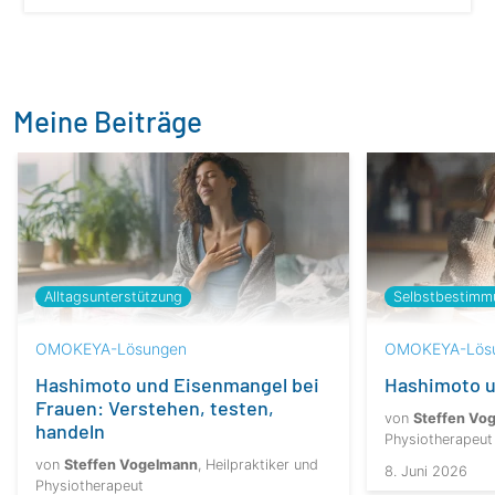
Meine Beiträge
Alltagsunterstützung
Selbstbestimm
OMOKEYA-Lösungen
OMOKEYA-Lös
Hashimoto und Eisenmangel bei
Hashimoto u
Frauen: Verstehen, testen,
von
Steffen Vo
handeln
Physiotherapeut
von
Steffen Vogelmann
, Heilpraktiker und
8. Juni 2026
Physiotherapeut