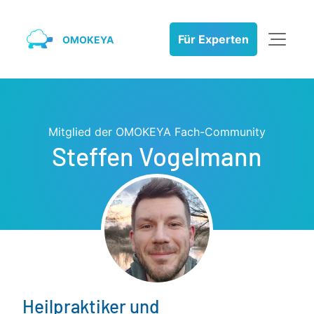
Für Experten
OMOKEYA
Mitglied der OMOKEYA Fach-Community
Steffen Vogelmann
Heilpraktiker und