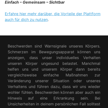
Einfach – Gemeinsam – Sichtbar
Erfahre hier mehr darüber, die Vorteile der Plattform
auch für dich zu nutzen
.
Beschwerden sind Warnsignale unseres Körpers.
Schmerzen im Bewegungsapparat können uns
anzeigen, dass unser individuelles Verhalten
unseren Körper ungesund belastet. Manchmal
helfen uns und unserem Körper dann bereits
vergleichsweise einfache Maßnahmen zur
Veränderung unserer Situation oder unseres
Verhaltens und führen dazu, dass wir uns wieder
wohler fühlen. Beschwerden können aber auch ein
Hinweis auf eine Erkrankung sein. Bei
Unsicherheiten in deinem persönlichen Fall solltest