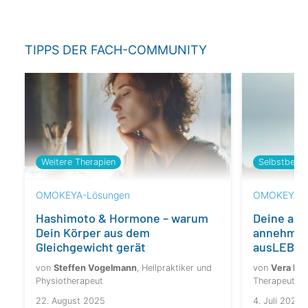
TIPPS DER FACH-COMMUNITY
Weitere Therapien
Selbstbest
OMOKEYA-Lösungen
OMOKEYA-L
Hashimoto & Hormone – warum
Deine aut
Dein Körper aus dem
annehmen
Gleichgewicht gerät
ausLEBE
von
Steffen Vogelmann
, Heilpraktiker und
von
Vera Mar
Physiotherapeut
Therapeutin
22. August 2025
4. Juli 2024