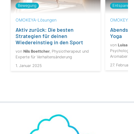
Bewegung
Entspannun
OMOKEYA-Lösungen
OMOKEYA-L
Aktiv zurück: Die besten
Abends z
Strategien für deinen
Yoga
Wiedereinstieg in den Sport
von
Luisa T
Psychologin,
von
Nils Boettcher
, Physiotherapeut und
Aromaberater
Experte für Verhaltensänderung
27. Februar 
1. Januar 2025