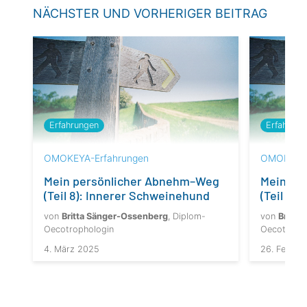
NÄCHSTER UND VORHERIGER BEITRAG
Erfahrungen
Erfahrung
OMOKEYA-Erfahrungen
OMOKEYA-
Mein persönlicher Abnehm–Weg
Mein pe
(Teil 8): Innerer Schweinehund
(Teil 6)
von
Britta Sänger-Ossenberg
, Diplom-
von
Britta
Oecotrophologin
Oecotropho
4. März 2025
26. Februa