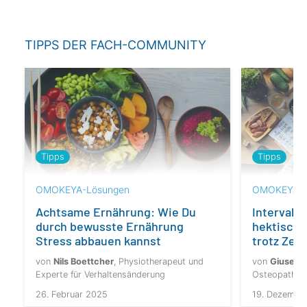
TIPPS DER FACH-COMMUNITY
Tipps
Tipps
OMOKEYA-Lösungen
OMOKEYA-L
Achtsame Ernährung: Wie Du
Intervallf
durch bewusste Ernährung
hektische
Stress abbauen kannst
trotz Zei
von
Nils Boettcher
, Physiotherapeut und
von
Giuseppe
Experte für Verhaltensänderung
Osteopath un
26. Februar 2025
19. Dezembe