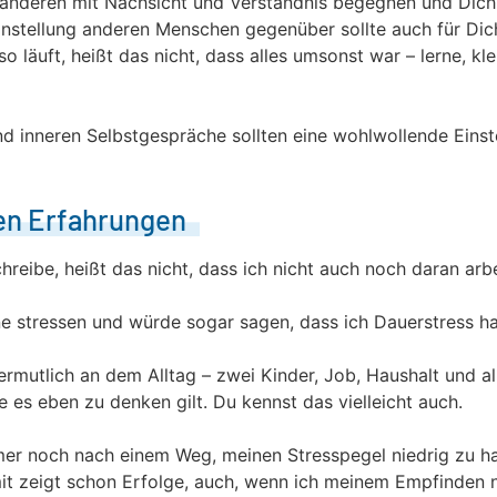
anderen mit Nachsicht und Verständnis begegnen und Dich s
instellung anderen Menschen gegenüber sollte auch für Dich
o läuft, heißt das nicht, dass alles umsonst war – lerne, kl
 inneren Selbstgespräche sollten eine wohlwollende Einste
en Erfahrungen
chreibe, heißt das nicht, dass ich nicht auch noch daran arbe
ne stressen und würde sogar sagen, dass ich Dauerstress h
ermutlich an dem Alltag – zwei Kinder, Job, Haushalt und al
ie es eben zu denken gilt. Du kennst das vielleicht auch.
er noch nach einem Weg, meinen Stresspegel niedrig zu halt
it zeigt schon Erfolge, auch, wenn ich meinem Empfinden 