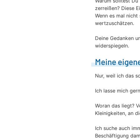
Warum solltest Du 
zerreißen? Diese E
Wenn es mal nicht s
wertzuschätzen.
Deine Gedanken und
widerspiegeln.
Meine eigen
Nur, weil ich das s
Ich lasse mich ger
Woran das liegt? V
Kleinigkeiten, an d
Ich suche auch imm
Beschäftigung dam