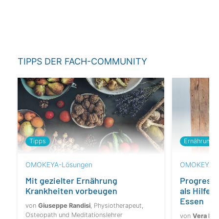
TIPPS DER FACH-COMMUNITY
Tipps
Ernährung
OMOKEYA-Lösungen
OMOKEYA-L
Mit gezielter Ernährung
Progress
Krankheiten vorbeugen
als Hilfe
Essen
von
Giuseppe Randisi
, Physiotherapeut,
Osteopath und Meditationslehrer
von
Vera Hill