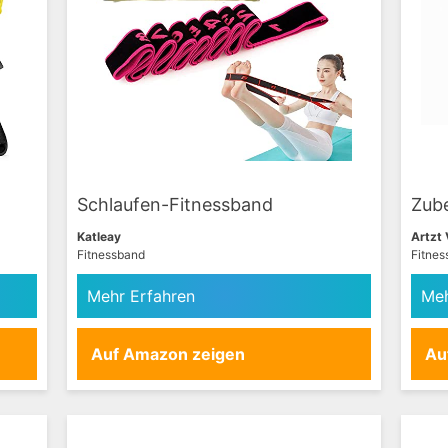
Schlaufen-Fitnessband
Zub
Katleay
Artzt 
Fitnessband
Fitne
Mehr Erfahren
Meh
Auf Amazon zeigen
Au