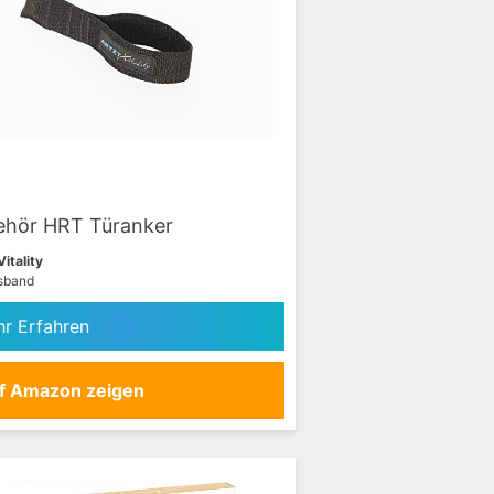
ehör HRT Türanker
Vitality
ssband
r Erfahren
f Amazon zeigen