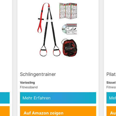
Schlingentrainer
Pila
Variosling
Sissel
Fitnessband
Fitnes
Mehr Erfahren
Meh
Auf Amazon zeigen
Au