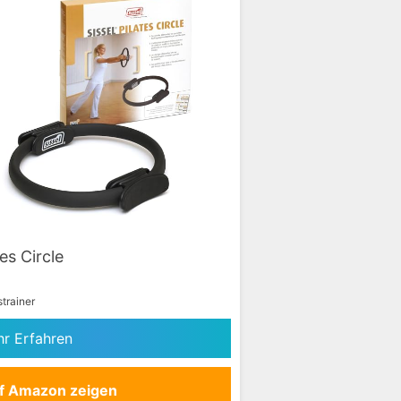
tes Circle
strainer
r Erfahren
f Amazon zeigen