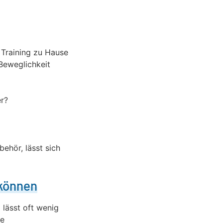
 Training zu Hause
 Beweglichkeit
er?
ehör, lässt sich
 können
 lässt oft wenig
ie