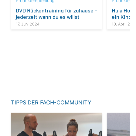
Produktempfehlung
Produktemp
DVD Rücken­training für zuhause –
Hula Hoop 
jeder­zeit wann du es willst
ein Kinde
17. Juni 2024
10. April 202
TIPPS DER FACH-COMMUNITY