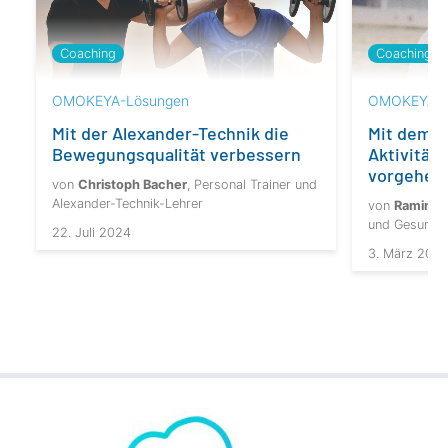
Coaching
Coaching
OMOKEYA-Lösungen
OMOKEYA-L
Mit der Alexander-Technik die
Mit dem K
Bewegungsqualität verbessern
Aktivität
vorgehen
von
Christoph Bacher
, Personal Trainer und
Alexander-Technik-Lehrer
von
Ramin W
und Gesundh
22. Juli 2024
3. März 202