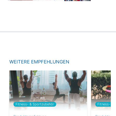
WEITERE EMPFEHLUNGEN
Fitness- & Sportzubehör
Fitness- & 