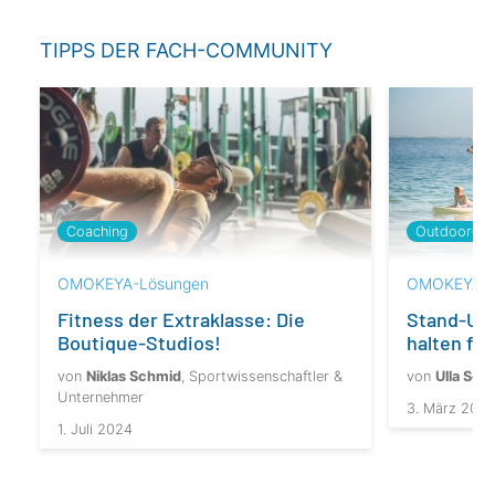
TIPPS DER FACH-COMMUNITY
Coaching
Outdoor-Akt
OMOKEYA-Lösungen
OMOKEYA-Ü
Fitness der Extraklasse: Die
Stand-Up-
Boutique-Studios!
halten fü
von
Niklas Schmid
, Sportwissenschaftler &
von
Ulla Sch
Unternehmer
3. März 202
1. Juli 2024