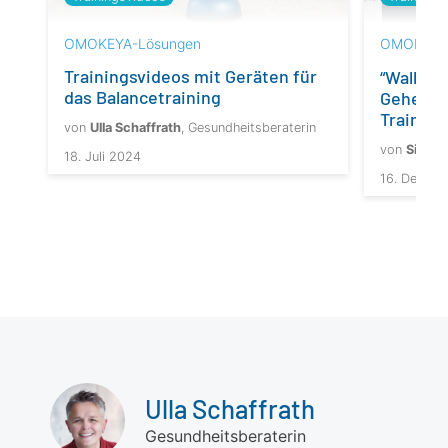
OMOKEYA-Lösungen
OMOKEYA-
Trainingsvideos mit Geräten für
“Walk-at
das Balancetraining
Gehen z
Training
von
Ulla Schaffrath
, Gesundheitsberaterin
von
Silvia 
18. Juli 2024
16. Dezem
Ulla Schaffrath
Gesundheitsberaterin