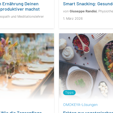
ch Ernährung Deinen
Smart Snacking: Gesund
d produktiver machst
von
Giuseppe Randisi
, Physioth
eopath und Meditationslehrer
1. März 2026
Tipps
OMOKEYA-Lösungen
 Wie die Tagespflege
Fakten zur vegetarische