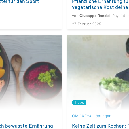
Pflanzliche Ernährung f
tel für den Sport
vegetarische Kost deine 
von
Giuseppe Randisi
, Physioth
27. Februar 2025
Tipps
OMOKEYA-Lösungen
ch bewusste Ernährung
Keine Zeit zum Kochen: T