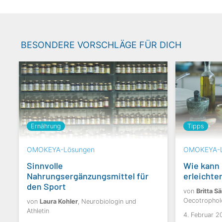
BESONDERE VORSCHLÄGE FÜR DICH
Ernährung
Tipps
OMOKEYA-Lösungen
OMOKEYA-L
Sinnvolle
Wie kann 
Nahrungsergänzungsmittel für
erleichte
den Sport
von
Britta 
Oecotrophol
von
Laura Kohler
, Neurobiologin und
Athletin
4. Februar 2