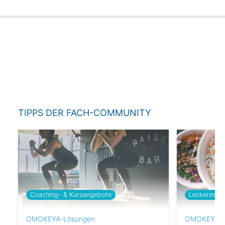
TIPPS DER FACH-COMMUNITY
Coaching- & Kursangebote
Leckeres
OMOKEYA-Lösungen
OMOKEYA-L