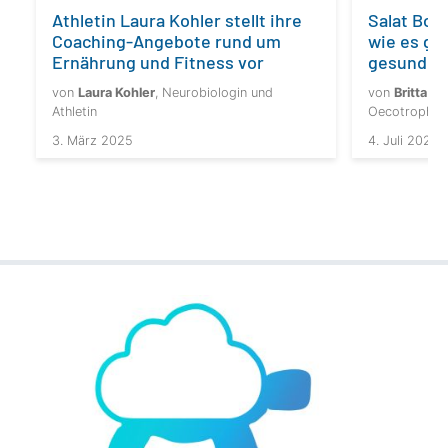
Athletin Laura Kohler stellt ihre
Salat Bow
Coaching-Angebote rund um
wie es geh
Ernährung und Fitness vor
gesunde 
von
Laura Kohler
, Neurobiologin und
von
Britta S
Athletin
Oecotrophol
3. März 2025
4. Juli 2024