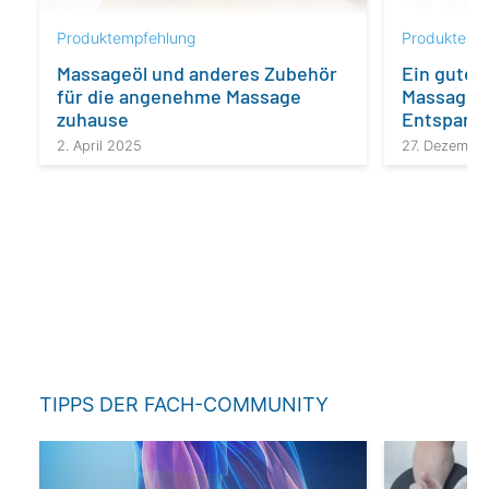
Produktempfehlung
Produktemp
Massageöl und anderes Zubehör
Ein gutes
für die angenehme Massage
Massagege
zuhause
Entspannu
2. April 2025
27. Dezembe
TIPPS DER FACH-COMMUNITY