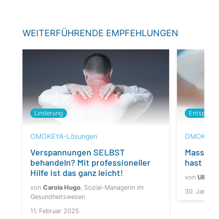
WEITERFÜHRENDE EMPFEHLUNGEN
Linderung
Entspann
OMOKEYA-Lösungen
OMOKEYA-
Verspannungen SELBST
Massage 
behandeln? Mit professioneller
hast du 
Hilfe ist das ganz leicht!
von
Ulla Sc
von
Carola Hugo
, Sozial-Managerin im
30. Januar
Gesundheitswesen
11. Februar 2025