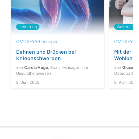
Weitere The
Linderung
OMOKEYA-L
OMOKEYA-Lösungen
Mit der O
Dehnen und Drücken bei
Wohlbefin
Kniebeschwerden
von
Giuseppe
von
Carola Hugo
, Sozial-Managerin im
Osteopath un
Gesundheitswesen
8. April 2025
2. Juni 2025