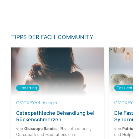
TIPPS DER FACH-COMMUNITY
Linderung
Faszienther
OMOKEYA-Lösungen
OMOKEYA-L
Osteopathische Behandlung bei
Die Faszi
Rückenschmerzen
Syndrom 
von
Giuseppe Randisi
, Physiotherapeut,
von
Patrick
Osteopath und Meditationslehrer
und Heilprakt