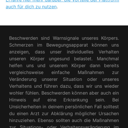
auch für dich zu nutzen
.
Beschwerden sind Warnsignale unseres Körpers.
Schmerzen im Bewegungsapparat können uns
anzeigen, dass unser individuelles Verhalten
unseren Körper ungesund belastet. Manchmal
helfen uns und unserem Körper dann bereits
vergleichsweise einfache Maßnahmen zur
Veränderung unserer Situation oder unseres
Verhaltens und führen dazu, dass wir uns wieder
wohler fühlen. Beschwerden können aber auch ein
Hinweis auf eine Erkrankung sein. Bei
Unsicherheiten in deinem persönlichen Fall solltest
du einen Arzt zur Abklärung möglicher Ursachen
hinzuziehen. Ebenso sollten auch die Maßnahmen
zur Situations- oder Verhaltensveränderung im