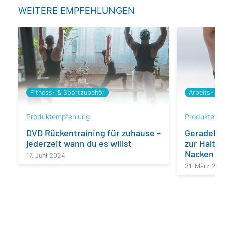
WEITERE EMPFEHLUNGEN
Arbeits- & H
Fitness- & Sportzubehör
Produktemp
Produktempfehlung
Geradehal
DVD Rücken­training für zuhause –
zur Haltu
jeder­zeit wann du es willst
Nacken un
17. Juni 2024
31. März 202