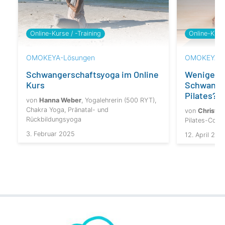
Online-Kurse / -Training
Online-Kurse
OMOKEYA-Lösungen
OMOKEYA-L
Schwangerschaftsyoga im Online
Weniger 
Kurs
Schwanger
Pilates?
von
Hanna Weber
, Yogalehrerin (500 RYT),
Chakra Yoga, Pränatal- und
von
Christin
Rückbildungsyoga
Pilates-Coac
3. Februar 2025
12. April 202