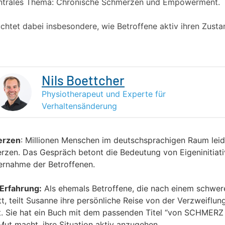
zentrales Thema: Chronische Schmerzen und Empowerment.
chtet dabei insbesondere, wie Betroffene aktiv ihren Zust
Nils Boettcher
Physiotherapeut und Experte für
Verhaltensänderung
erzen
: Millionen Menschen im deutschsprachigen Raum leid
rzen. Das Gespräch betont die Bedeutung von Eigeninitiat
rnahme der Betroffenen.
Erfahrung:
Als ehemals Betroffene, die nach einem schwere
t, teilt Susanne ihre persönliche Reise von der Verzweiflun
. Sie hat ein Buch mit dem passenden Titel “von SCHMERZ 
ut macht, ihre Situation aktiv anzugehen.