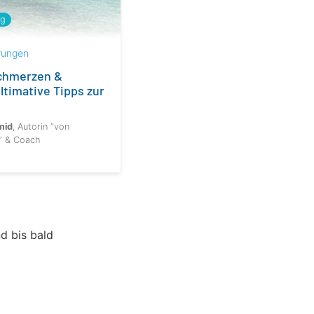
ng
rungen
chmerzen &
ltimative Tipps zur
mid
, Autorin “von
” & Coach
d bis bald