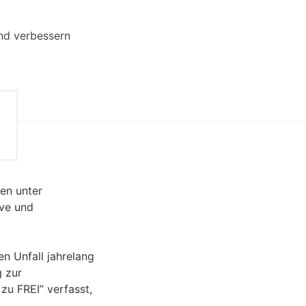
and verbessern
en unter
ive und
n Unfall jahrelang
g zur
zu FREI” verfasst,