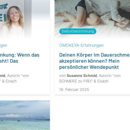
Selbstbestimmung
gen
OMOKEYA-Erfahrungen
nkung: Wenn das
Deinen Körper im Dauerschme
eht! Das
akzeptieren können? Mein
persönlicher Wendepunkt
mid
, Autorin “von
von
Susanne Schmid
, Autorin “von
” & Coach
SCHMERZ zu FREI” & Coach
16. Februar 2025