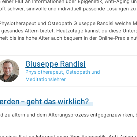
on einer Flut an Informationen über Epigenetik, Anti-Aging 
h oft schwer, sinnvolle und individuell passende Lösungen zu 
 Physiotherapeut und Osteopath Giuseppe Randisi welche Mö
 gesundes Altern bietet. Heutzutage kannst du diese Unter
heit bis ins hohe Alter auch bequem in der Online-Praxis nu
Giuseppe Randisi
Physiotherapeut, Osteopath und
Meditationslehrer
erden – geht das wirklich?
d zu altern und dem Alterungsprozess entgegenzuwirken, b
von einer Flut an Informationen über Epigenetik, Anti-Aging