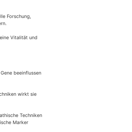
elle Forschung,
rn.
ine Vitalität und
e Gene beeinflussen
hniken wirkt sie
pathische Techniken
tische Marker