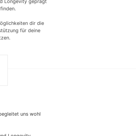
und Longevity geprägt
finden.
glichkeiten dir die
stützung für deine
tzen.
egleitet uns wohl
 und Longevity