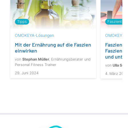
Tipps
Faszienther
OMOKEYA-Lösungen
OMOKEYA-Ü
Mit der Ernährung auf die Faszien
Faszienge
einwirken
Faszientr
und unter
von
Stephan Müller
, Ernährungsberater und
Personal Fitness Trainer
von
Ulla Sch
29. Juni 2024
4. März 202