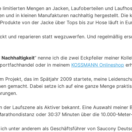
 limitierten Mengen an Jacken, Laufoberteilen und Laufho
fen und in kleinen Manufakturen nachhaltig hergestellt. Die
Produkte von der Jacke über Tops bis zur Hose läuft in Eu
ackt und reparieren statt wegzuwerfen. Und regelmäßig ers
d Nachhaltigkeit
“ nenne ich die zwei Eckpfeiler meiner Kolle
 Sportfachhandel oder in meinem
KOSSMANN Onlineshop
erhä
m Projekt, das im Spätjahr 2009 startete, meine Leidensch
en gemacht. Dabei setze ich auf eine ganze Menge prakti
hrungen.
in der Laufszene als Aktiver bekannt. Eine Auswahl meiner B
arathondistanz oder 30:37 Minuten über die 10.000-Meter-
ich unter anderem als Geschäftsführer von Saucony Deuts