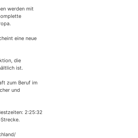
sen werden mit
 komplette
ropa.
cheint eine neue
ktion, die
ltlich ist.
aft zum Beruf im
scher und
estzeiten: 2:25:32
Strecke.
chland/