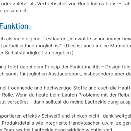
 oder zuletzt als Vertriebschef von Rono Innovations-Erfah
he gesammelt.
 Funktion
ich als mein eigener Testläufer. „Ich wollte schon immer be
Laufbekleidung möglich ist“. (Dies ist auch meine Motivatio
der Selbstständigkeit zu begeben.)
ng folgt dabei dem Prinzip der Funktionalität – Design folg
ch somit für jeglichen Ausdauersport, insbesondere aber d
elltrocknende und hochwertige Stoffe und auch die Hautfre
 Rolle. Wenn du heute beim Laufen Probleme mit der Reibu
aut verspürst – dann solltest du meine Laufbekleidung ausp
sportieren effektiv Schweiß und stinken nicht- dank weitg
e Produktdetails wie integrierte Handytaschen u.v.m. zeigen,
e Features bei Laufbekleidung wirklich wichtig sind.