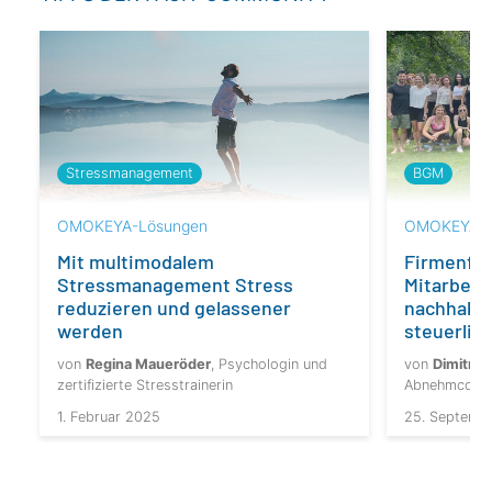
Stressmanagement
BGM
OMOKEYA-Lösungen
OMOKEYA-L
Mit multimodalem
Firmenfit
Stressmanagement Stress
Mitarbeit
reduzieren und gelassener
nachhalti
werden
steuerlic
von
Regina Maueröder
, Psychologin und
von
Dimitri 
zertifizierte Stresstrainerin
Abnehmcoach,
1. Februar 2025
25. Septemb