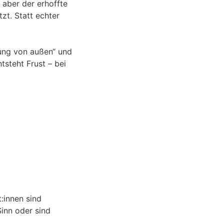
 aber der erhoffte
zt. Statt echter
lung von außen“ und
steht Frust – bei
t:innen sind
Sinn oder sind