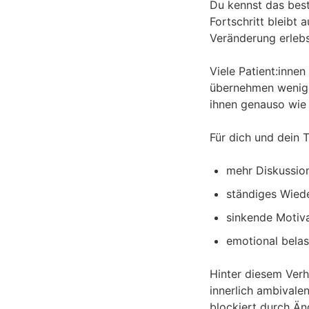
Du kennst das best
Fortschritt bleibt
Veränderung erlebs
Viele Patient:inne
übernehmen wenig E
ihnen genauso wie b
Für dich und dein 
mehr Diskussion
ständiges Wied
sinkende Motiv
emotional bela
Hinter diesem Verha
innerlich ambivalen
blockiert durch Ä