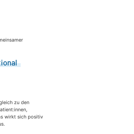
emeinsamer
ional
rgleich zu den
atient:innen,
s wirkt sich positiv
us.