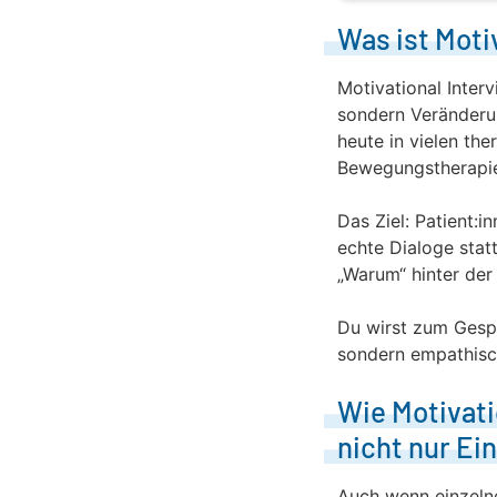
Was ist Moti
Motivational Interv
sondern Veränderung
heute in vielen th
Bewegungstherapi
Das Ziel: Patient:
echte Dialoge stat
„Warum“ hinter der
Du wirst zum Gesp
sondern empathisc
Wie Motivati
nicht nur Ei
Auch wenn einzeln