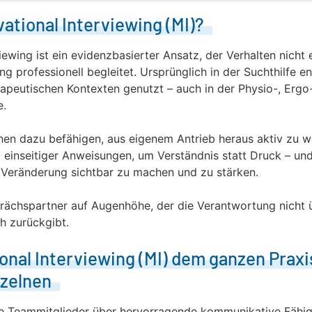
vational Interviewing (MI)?
iewing ist ein evidenzbasierter Ansatz, der Verhalten nicht 
 professionell begleitet. Ursprünglich in der Suchthilfe en
erapeutischen Kontexten genutzt – auch in der Physio-, Ergo
e.
innen dazu befähigen, aus eigenem Antrieb heraus aktiv zu 
t einseitiger Anweisungen, um Verständnis statt Druck – un
 Veränderung sichtbar zu machen und zu stärken.
rächspartner auf Augenhöhe, der die Verantwortung nicht 
h zurückgibt.
onal Interviewing (MI) dem ganzen Praxis
nzelnen
e Teammitglieder über hervorragende kommunikative Fähig