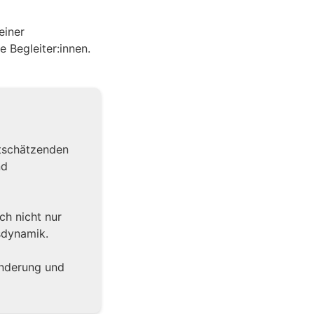
einer
e Begleiter:innen.
rtschätzenden
nd
ch nicht nur
sdynamik.
änderung und