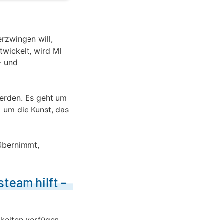
erzwingen will,
twickelt, wird MI
- und
werden. Es geht um
d um die Kunst, das
übernimmt,
team hilft –
keiten verfügen –