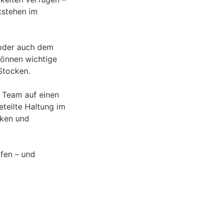
tstehen im
 oder auch dem
können wichtige
Stocken.
 Team auf einen
eteilte Haltung im
cken und
pfen – und