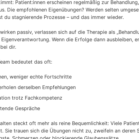
immt: Patient:innen erscheinen regelmäßig zur Behandlung,
 aus. Die empfohlenen Eigenübungen? Werden selten umgeset
t du stagnierende Prozesse – und das immer wieder.
n wirken passiv, verlassen sich auf die Therapie als „Behand
igenverantwortung. Wenn die Erfolge dann ausbleiben, ent
ei dir.
Team bedeutet das oft:
en, weniger echte Fortschritte
erholen derselben Empfehlungen
ation trotz Fachkompetenz
stende Gespräche
lten steckt oft mehr als reine Bequemlichkeit: Viele Patien
t. Sie trauen sich die Übungen nicht zu, zweifeln an deren 
ngste, Schmerzen oder blockierende Glaubenssätze.