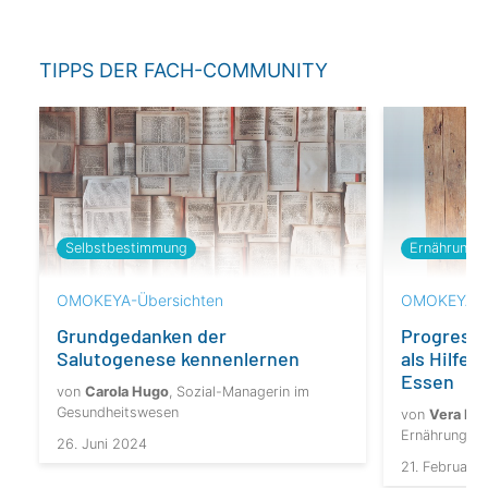
TIPPS DER FACH-COMMUNITY
Selbstbestimmung
Ernährung
OMOKEYA-Übersichten
OMOKEYA-L
Grundgedanken der
Progress
Salutogenese kennenlernen
als Hilfe
Essen
von
Carola Hugo
, Sozial-Managerin im
Gesundheitswesen
von
Vera Hill
Ernährungsth
26. Juni 2024
21. Februar 