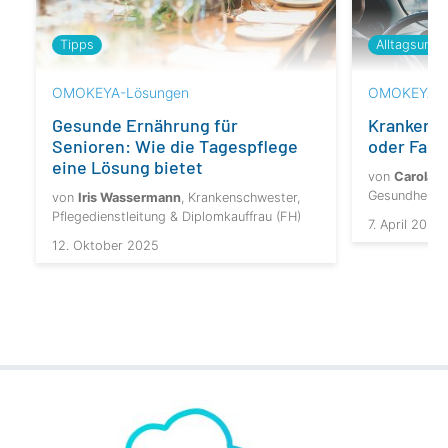
Tipps
Alltagsunte
OMOKEYA-Lösungen
OMOKEYA-Ü
Gesunde Ernährung für
Krankentr
Senioren: Wie die Tagespflege
oder Fahr
eine Lösung bietet
von
Carola 
Gesundheits
von
Iris Wassermann
, Krankenschwester,
Pflegedienstleitung & Diplomkauffrau (FH)
7. April 2025
12. Oktober 2025