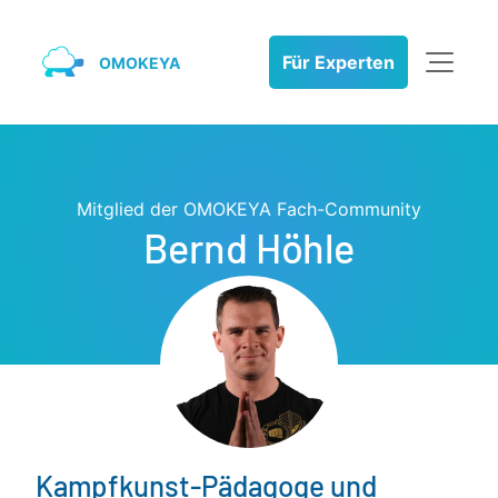
Für Experten
OMOKEYA
Mitglied der OMOKEYA Fach-Community
Bernd Höhle
Kampfkunst-Pädagoge und