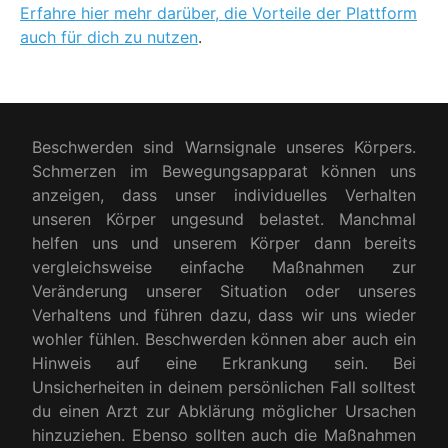
Erfahre hier mehr darüber, die Vorteile der Plattform
auch für dich zu nutzen
.
Beschwerden sind Warnsignale unseres Körpers.
Schmerzen im Bewegungsapparat können uns
anzeigen, dass unser individuelles Verhalten
unseren Körper ungesund belastet. Manchmal
helfen uns und unserem Körper dann bereits
vergleichsweise einfache Maßnahmen zur
Veränderung unserer Situation oder unseres
Verhaltens und führen dazu, dass wir uns wieder
wohler fühlen. Beschwerden können aber auch ein
Hinweis auf eine Erkrankung sein. Bei
Unsicherheiten in deinem persönlichen Fall solltest
du einen Arzt zur Abklärung möglicher Ursachen
hinzuziehen. Ebenso sollten auch die Maßnahmen