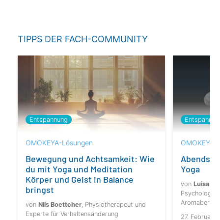
TIPPS DER FACH-COMMUNITY
Entspannung
Entspannun
OMOKEYA-Lösungen
OMOKEYA-L
Bewegung und Achtsamkeit: Wie
Abends z
du mit Yoga und Meditation
Yoga
Körper und Geist in Balance
von
Luisa T
bringst
Psychologin,
Aromaberater
von
Nils Boettcher
, Physiotherapeut und
Experte für Verhaltensänderung
27. Februar 