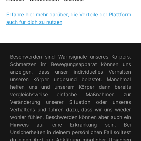
Erfahre hier mehr darüber, die Vorteile der Plattform
auch für dich zu nutzen
.
Beschwerden sind Warnsignale unseres Körpers.
Schmerzen im Bewegungsapparat können uns
anzeigen, dass unser individuelles Verhalten
unseren Körper ungesund belastet. Manchmal
helfen uns und unserem Körper dann bereits
vergleichsweise einfache Maßnahmen zur
Veränderung unserer Situation oder unseres
Verhaltens und führen dazu, dass wir uns wieder
wohler fühlen. Beschwerden können aber auch ein
Hinweis auf eine Erkrankung sein. Bei
Unsicherheiten in deinem persönlichen Fall solltest
du einen Arzt zur Abklärung möglicher Ursachen